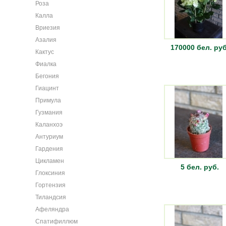
Роза
Калла
Вриезия
Азалия
170000 бел. руб
Кактус
Фиалка
Бегония
Гиацинт
Примула
Гузмания
Каланхоэ
Антуриум
Гардения
Цикламен
5 бел. руб.
Глоксиния
Гортензия
Тиландсия
Афеляндра
Спатифиллюм