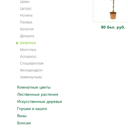
Цикас
Цитрус
Нолина
Пахира
80 бел. руб.
Калатея
Драцена
Шефлера
Монстера
Аспарагус
Спацифиллум
Филодендрон
Замиокулькас
Комнатные цветы
Лиственные растения
Искусственные деревья
Горшки и кашпо
Вазы
Бонсаи