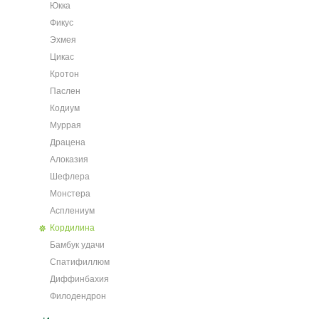
Юкка
Фикус
Эхмея
Цикас
Кротон
Паслен
Кодиум
Муррая
Драцена
Алоказия
Шефлера
Монстера
Асплениум
Кордилина
Бамбук удачи
Спатифиллюм
Диффинбахия
Филодендрон