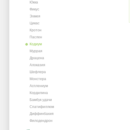
Юкка
Фикус
Эхмея
Цикас
Кротон
Паслен
Кодиум
Муррая
Драцена
Алоказия
Шефлера
Монстера
Асплениум
Кордилина
Бамбук удачи
Спатифиллюм
Диффинбахия
Филодендрон