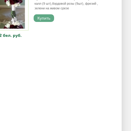
калл (9 шт),бордовой розы (9шт), фрезий ,
зелени на живом срезе
2 бел. руб.