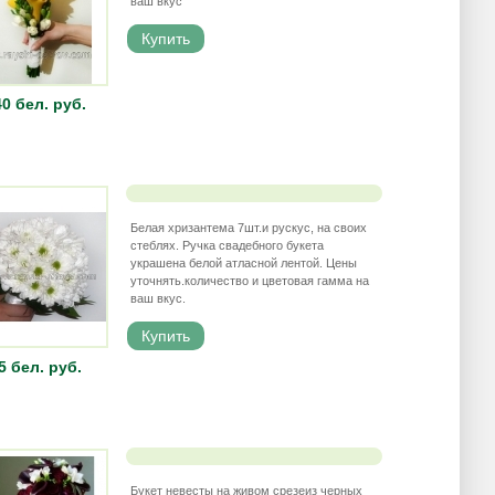
ваш вкус
0 бел. руб.
Белая хризантема 7шт.и рускус, на своих
стеблях. Ручка свадебного букета
украшена белой атласной лентой. Цены
уточнять.количество и цветовая гамма на
ваш вкус.
5 бел. руб.
Букет невесты на живом срезеиз черных