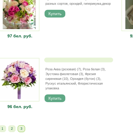
разных сортов, орхидей, гиперикума,декор
97 бел. руб.
9
Роза Аква (розовая) (7), Роза белая (3),
Эустома фиолетовая (3), Фрезия
сиреневая (10), Орхидея (бутон) (3),
Рускус итальянский, Флористическая
упаковка
96 бел. руб.
1
2
3