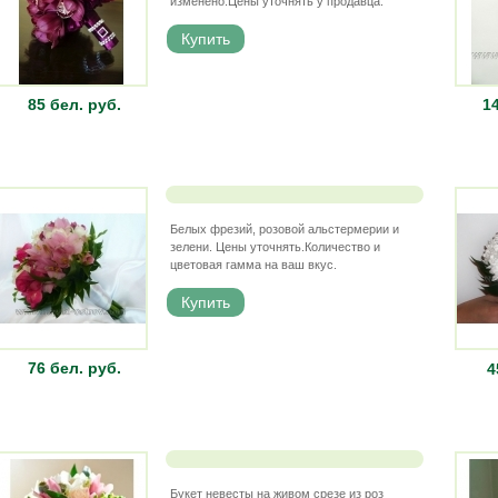
изменено.Цены уточнять у продавца.
85 бел. руб.
14
Белых фрезий, розовой альстермерии и
зелени. Цены уточнять.Количество и
цветовая гамма на ваш вкус.
76 бел. руб.
4
Букет невесты на живом срезе из роз